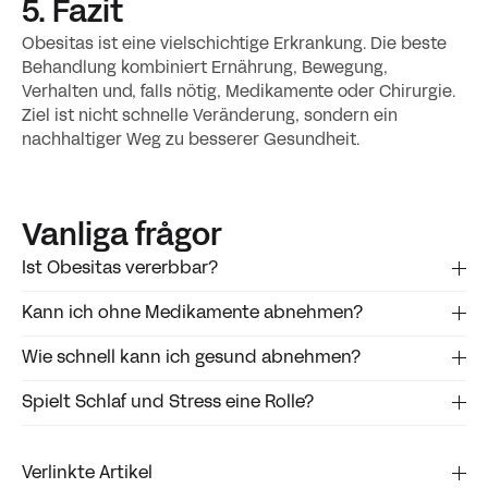
5. Fazit
Obesitas ist eine vielschichtige Erkrankung. Die beste
Behandlung kombiniert Ernährung, Bewegung,
Verhalten und, falls nötig, Medikamente oder Chirurgie.
Ziel ist nicht schnelle Veränderung, sondern ein
nachhaltiger Weg zu besserer Gesundheit.
Vanliga frågor
‍Ist Obesitas vererbbar?
Kann ich ohne Medikamente abnehmen?
Teilweise. Aber Lebensstil und Umfeld spielen eine
große Rolle.
Wie schnell kann ich gesund abnehmen?
‍Ja. Mit gesunder Ernährung, Bewegung und der
richtigen Unterstützung.
Spielt Schlaf und Stress eine Rolle?
Etwa 0,5 bis 1 kg pro Woche gilt als nachhaltig.
‍Ja. Beides beeinflusst Hormone und kann zu mehr
Verlinkte Artikel
Appetit führen.