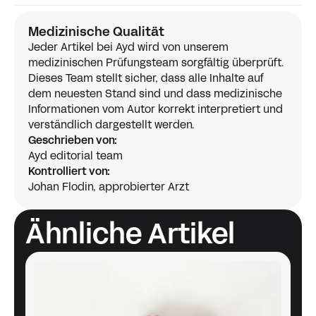
Folkhälsomyndigheten: "Fetma och metabolism"
Medizinische Qualität
Jeder Artikel bei Ayd wird von unserem
Hjärt-Lungfonden: "Kost och hälsa"
medizinischen Prüfungsteam sorgfältig überprüft.
Dieses Team stellt sicher, dass alle Inhalte auf
European Journal of Clinical Nutrition: "Obesity,
dem neuesten Stand sind und dass medizinische
metabolism and weight loss"
Informationen vom Autor korrekt interpretiert und
verständlich dargestellt werden.
American Journal of Physiology: "Exercise and
Geschrieben von:
metabolic adaptation"
Ayd editorial team
Kontrolliert von:
Johan Flodin, approbierter Arzt
Ähnliche Artikel