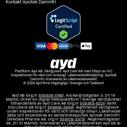
Kontakt Apotek Dammfri
Plattform: Ayd AB, Vårdgivare: Ayd Care AB med tillsyn av IVO
(inspektionen för vård och omsorg). Läkemedelsförsäljning: Apotek
Dammfri, licensierat av Läkemedelsverket
© 2026 Ayd finns tillgängligt i Sverige och Tyskland
Ayd AB (org.nr
559338-1766
), Anckargripsgatan 3, 211 19
Malmö, driver en digital hälsoplattform i Sverige Vårdtjänster
tillhandahålls av Ayd Care AB (org.nr
559363-6201
) samt
DocLibera AB (org.nr
559406-3934
), legitimerad vårdgivare
under Inspektionen för vård och omsorgs tillsyn. Läkemedel
säljs och expedieras av samarbetsapotek Apotek Dammfri
(Svedala Pharma AB, org.nr
559378-3375
), Regementsgatan
94, 217 51 Malmö), licensierat av Läkemedelsverket.Ayd AB är