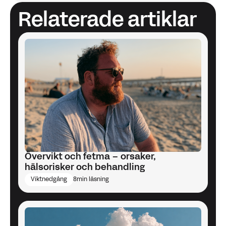
Socialstyrelsen. (2023).
Nationella riktlinjer för vård
Relaterade artiklar
vid obesitas
.
Övervikt och fetma – orsaker,
hälsorisker och behandling
Viktnedgång
8
min läsning