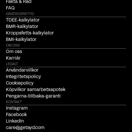
Fakta & Råd
FAQ
GRATISVERKTYG
TDEE-kalkylator
BMR-kalkylator
Kroppsfetts-kalkylator
BMI-kalkylator
OM OSS
Om oss
Karriär
LEGALT
Användarvillkor
Integritetspolicy
Cookiepolicy
Köpvilkor samarbetsapotek
Pengarna-tillbaka-garanti
KONTAKT
Instagram
Facebook
LinkedIn
care@getayd.com