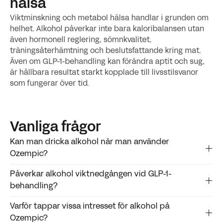
hälsa
Viktminskning och metabol hälsa handlar i grunden om
helhet. Alkohol påverkar inte bara kaloribalansen utan
även hormonell reglering, sömnkvalitet,
träningsåterhämtning och beslutsfattande kring mat.
Även om GLP-1-behandling kan förändra aptit och sug,
är hållbara resultat starkt kopplade till livsstilsvanor
som fungerar över tid.
Vanliga frågor
Kan man dricka alkohol när man använder
Ozempic?
Påverkar alkohol viktnedgången vid GLP-1-
Det finns inget generellt förbud, men många upplever
behandling?
minskad tolerans och mer magbesvär.
Varför tappar vissa intresset för alkohol på
Ja. Alkohol kan bromsa fettförbränning och påverka
Ozempic?