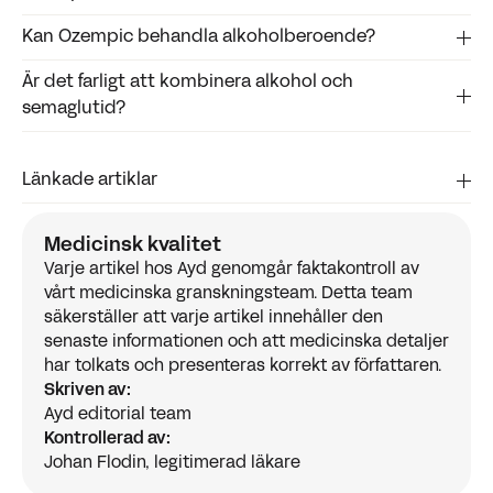
hormonell balans, även om aptiten är lägre.
Kan Ozempic behandla alkoholberoende?
GLP-1 påverkar hjärnans belöningssystem och kan
minska dopaminrespons kopplad till alkohol.
Är det farligt att kombinera alkohol och
Nej. Forskning pågår, men läkemedlet är inte godkänt för
semaglutid?
detta ändamål.
För de flesta handlar det om tolerans och biverkningar,
Länkade artiklar
men individuella risker bör bedömas medicinskt.
Suchankova, P. et al. (2024).
GLP-1 receptor
Medicinsk kvalitet
agonists and alcohol intake
. Contemporary Clinical
Varje artikel hos Ayd genomgår faktakontroll av
Trials. Tillgänglig via:
vårt medicinska granskningsteam. Detta team
https://www.sciencedirect.com/science/article/abs/p
säkerställer att varje artikel innehåller den
National Institute on Alcohol Abuse and
senaste informationen och att medicinska detaljer
Alcoholism (NIAAA). (2024).
Semaglutide shows
har tolkats och presenteras korrekt av författaren.
promise as a potential alcohol use disorder
Skriven av:
medication
. Tillgänglig via:
Ayd editorial team
https://www.niaaa.nih.gov/news-
Kontrollerad av:
events/spectrum/volume-16-issue-1-winter-
Johan Flodin, legitimerad läkare
2024/semaglutide-shows-promise-potential-
alcohol-use-disorder-medication