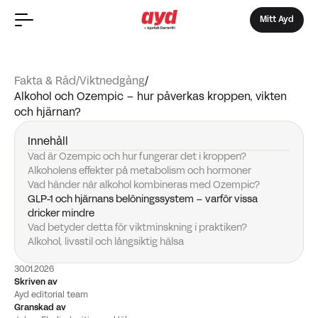
Mitt Ayd
Fakta & Råd
/
Viktnedgång
/
Alkohol och Ozempic – hur påverkas kroppen, vikten
och hjärnan?
Innehåll
Vad är Ozempic och hur fungerar det i kroppen?
Alkoholens effekter på metabolism och hormoner
Vad händer när alkohol kombineras med Ozempic?
GLP-1 och hjärnans belöningssystem – varför vissa
dricker mindre
Vad betyder detta för viktminskning i praktiken?
Alkohol, livsstil och långsiktig hälsa
30.01.2026
Skriven av
Ayd editorial team
Granskad av