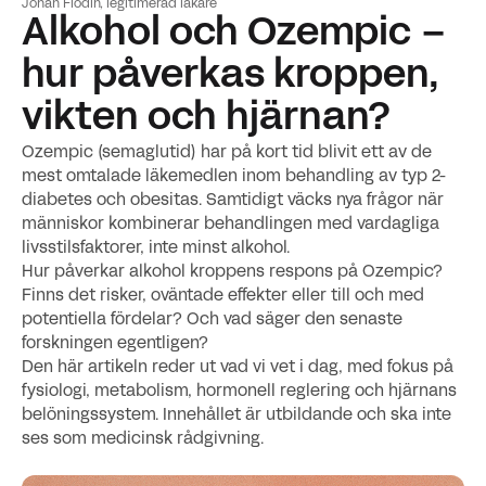
Johan Flodin, legitimerad läkare
Alkohol och Ozempic –
hur påverkas kroppen,
vikten och hjärnan?
Ozempic (semaglutid) har på kort tid blivit ett av de
mest omtalade läkemedlen inom behandling av typ 2-
diabetes och obesitas. Samtidigt väcks nya frågor när
människor kombinerar behandlingen med vardagliga
livsstilsfaktorer, inte minst alkohol.
Hur påverkar alkohol kroppens respons på Ozempic?
Finns det risker, oväntade effekter eller till och med
potentiella fördelar? Och vad säger den senaste
forskningen egentligen?
Den här artikeln reder ut vad vi vet i dag, med fokus på
fysiologi, metabolism, hormonell reglering och hjärnans
belöningssystem. Innehållet är utbildande och ska inte
ses som medicinsk rådgivning.