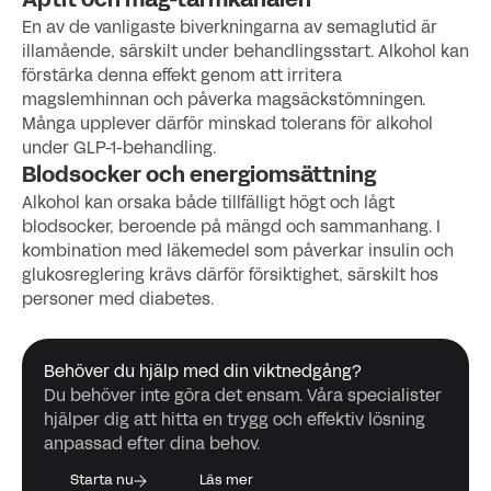
Aptit och mag-tarmkanalen
En av de vanligaste biverkningarna av semaglutid är
illamående, särskilt under behandlingsstart. Alkohol kan
förstärka denna effekt genom att irritera
magslemhinnan och påverka magsäckstömningen.
Många upplever därför minskad tolerans för alkohol
under GLP-1-behandling.
Blodsocker och energiomsättning
Alkohol kan orsaka både tillfälligt högt och lågt
blodsocker, beroende på mängd och sammanhang. I
kombination med läkemedel som påverkar insulin och
glukosreglering krävs därför försiktighet, särskilt hos
personer med diabetes.
Behöver du hjälp med din viktnedgång?
Du behöver inte göra det ensam. Våra specialister
hjälper dig att hitta en trygg och effektiv lösning
anpassad efter dina behov.
Starta nu
Läs mer