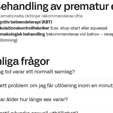
Behandling av prematur 
nternationella riktlinjer rekommenderas ofta:
nitiv beteendeterapi (KBT)
kulationskontrolltekniker
(t.ex. stop-start eller squeeze)
rmakologisk behandling
(rekommenderas vid behov – recep
dömning)
liga frågor
ng tid varar ett normalt samlag?
 ett problem om jag får utlösning inom en minu
k forskning visar att den genomsnittliga samlagstiden är cir
ndivider och par.‍
ar ålder hur länge sex varar?
 vara ett tecken på prematur ejakulation. Om detta hände
tiskt bör du söka professionell rådgivning.