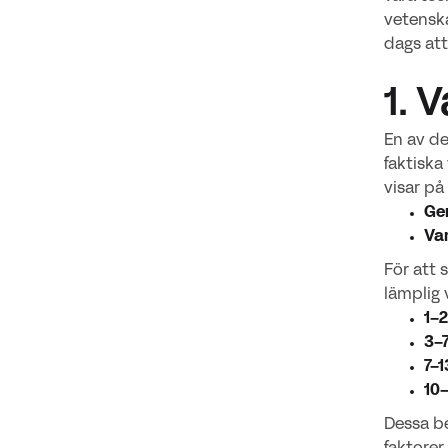
vetenska
dags att
1. 
En av de
faktiska
visar på
Ge
Var
För att 
lämplig 
1–2
3–
7–1
10
Dessa be