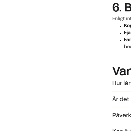
6. 
Enligt i
Kog
Eja
Fa
be
Van
Hur lå
Är det
Medicins
mellan i
Påverk
Det kan
problema