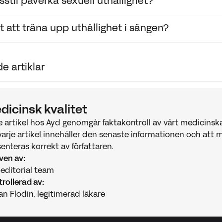
sstil påverka sexuell uthållighet?
 yngre och äldre män kan uppleva förändringar i samlagets 
ormonella förändringar med åren också kan påverka prest
t att träna upp uthållighet i sängen?
 Faktorer som träning, sömn, stressnivå och kosthållning h
gskontroll.
 beteendeterapi och tekniker som stop-start-metoden har v
e artiklar
den fysisk aktivitet och medvetenhet kring andning kan h
dinger MD, Quinn P, et al. “How long should intercourse las
dicinsk kvalitet
elman MA. “Premature Ejaculation.” In: StatPearls. NCBI Bo
e artikel hos Ayd genomgår faktakontroll av vårt medicins
varje artikel innehåller den senaste informationen och att 
enteras korrekt av författaren.
ven av:
editorial team
rollerad av:
n Flodin, legitimerad läkare