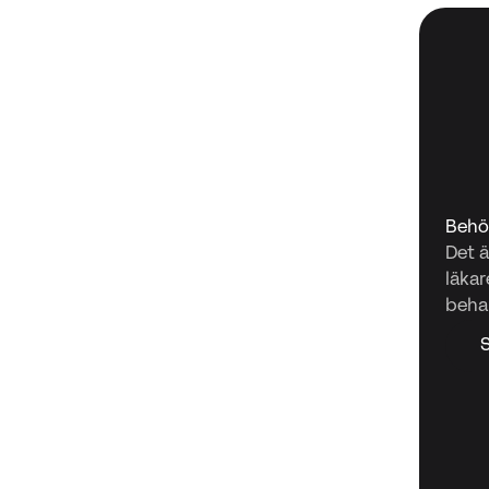
Behöv
Det ä
läkar
beha
S