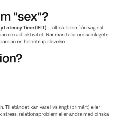
om "sex"?
ry Latency Time (IELT)
– alltså tiden från vaginal
annan sexuell aktivitet. När man talar om samlagets
snarare än en helhetsupplevelse.
tion?
 Tillståndet kan vara livslångt (primärt) eller
sk stress, relationsproblem eller andra medicinska