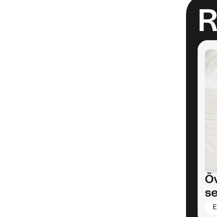
R
Ö
s
E