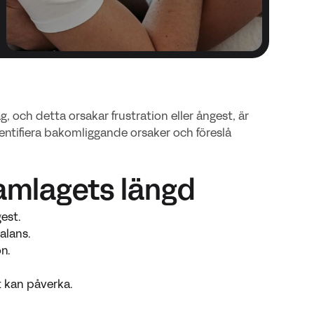
 och detta orsakar frustration eller ångest, är
identifiera bakomliggande orsaker och föreslå
samlagets längd
gest.
alans.
on.
t kan påverka.