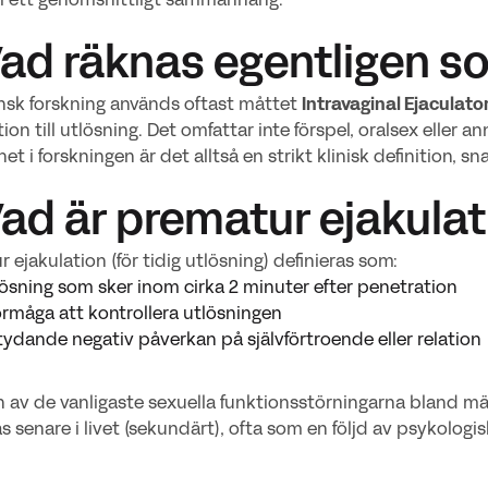
 i ett genomsnittligt sammanhang.
Vad räknas egentligen s
nsk forskning används oftast måttet
Intravaginal Ejaculato
ion till utlösning. Det omfattar inte förspel, oralsex eller 
het i forskningen är det alltså en strikt klinisk definition, 
Vad är prematur ejakula
 ejakulation (för tidig utlösning) definieras som:
ösning som sker inom cirka 2 minuter efter penetration
rmåga att kontrollera utlösningen
ydande negativ påverkan på självförtroende eller relation
n av de vanligaste sexuella funktionsstörningarna bland män.
s senare i livet (sekundärt), ofta som en följd av psykologi