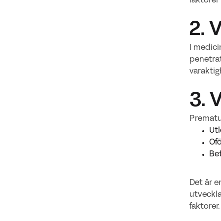
faktorer
2. 
I medici
penetrat
varaktig
3. 
Prematur
Utl
Ofö
Bet
Det är e
utveckla
faktorer.