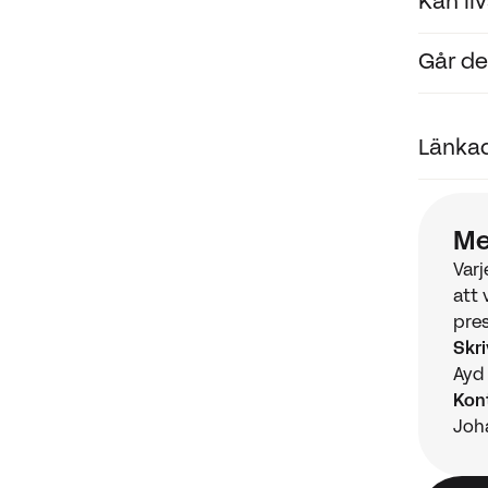
Kan liv
Ja, både
medan h
Går de
Absolut.
utlösnin
Ja. Både
Länkad
regelbun
Wal
Me
Per
Varj
att 
pres
Skri
Ayd 
Kont
Joha