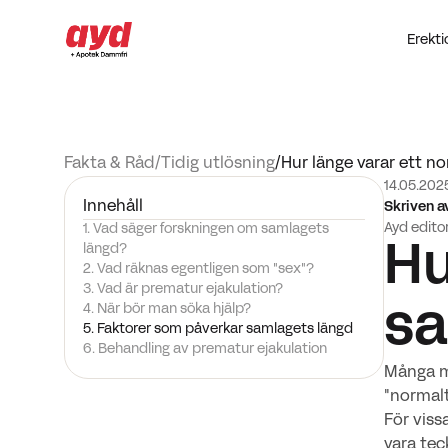
Erekt
Fakta & Råd
/
Tidig utlösning
/
Hur länge varar ett n
14.05.202
Innehåll
Skriven a
Ayd edito
1. Vad säger forskningen om samlagets
längd?
Hu
2. Vad räknas egentligen som "sex"?
3. Vad är prematur ejakulation?
4. När bör man söka hjälp?
s
5. Faktorer som påverkar samlagets längd
6. Behandling av prematur ejakulation
Många mä
"normalt
För viss
vara tec