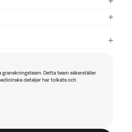
varaktighet. Yngre män har ofta kortare IELT,
ationen.
ar stor inverkan på både erektion och
isat sig förbättra kontrollen vid utlösning. Även
jälpa.
t?”
J Sex Med
. 2005.
PubMed
okshelf, 2023.
NCBI
ka granskningsteam. Detta team säkerställer
medicinska detaljer har tolkats och