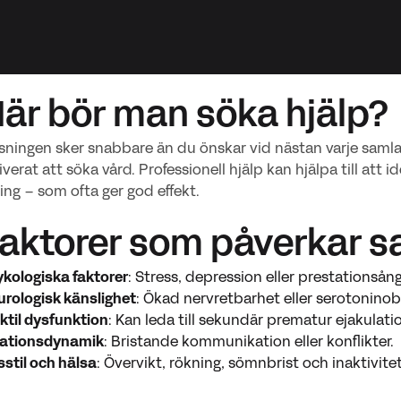
När bör man söka hjälp?
ningen sker snabbare än du önskar vid nästan varje samlag,
verat att söka vård. Professionell hjälp kan hjälpa till att 
ng – som ofta ger god effekt.
Faktorer som påverkar 
kologiska faktorer
: Stress, depression eller prestationsån
rologisk känslighet
: Ökad nervretbarhet eller serotoninob
ktil dysfunktion
: Kan leda till sekundär prematur ejakulati
lationsdynamik
: Bristande kommunikation eller konflikter.
sstil och hälsa
: Övervikt, rökning, sömnbrist och inaktivite