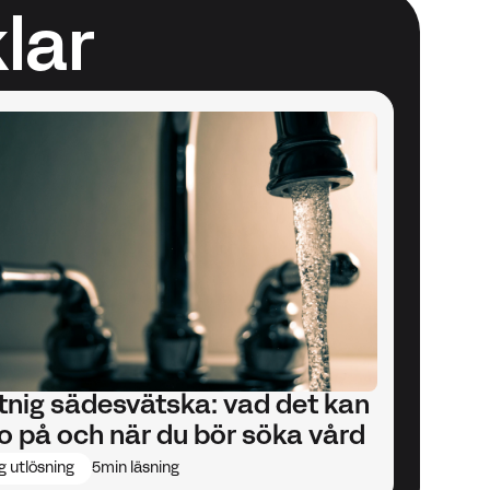
lar
tnig sädesvätska: vad det kan
o på och när du bör söka vård
g utlösning
5
min läsning