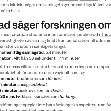
pen faktiskt säger om samlagets genomsnittliga längd, varf
 söka hjälp.
Vad säger forskningen 
 mest citerade studierna inom området, publicerad i
The J
 varaktigheten av samlag (mätt från penetration till utlösn
 en stor variation i samlagets längd:
nomsnittlig samlagstid:
5,4 minuter
iation:
Allt från 33 sekunder till 44 minuter
sätta dessa siffror i kontext konsulterades även sexterap
varaktighet för penetrerande vaginalt samlag:
 minuter
bedömdes som
för kort
7 minuter
ansågs
adekvat
3 minuter
beskrevs som
önskvärt
–30 minuter
klassificerades som
för långt
dömningar speglar inte bara fysiologiska aspekter utan äve