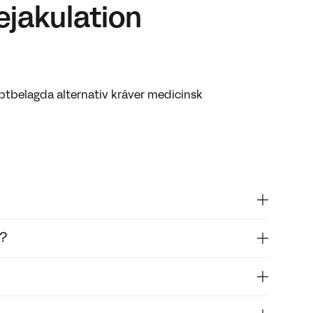
ejakulation
tbelagda alternativ kräver medicinsk
t?
ka 3 till 7 minuter. Det kan dock variera stort
r regelbundet och du upplever det som