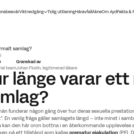
ionsbesvär
Viktnedgång
Tidig utlösning
Håravfall
Akne
Om Ayd
Fakta & 
ormalt samlag?
5
v
Granskad av
rial team
Johan Flodin, legitimerad läkare
r länge varar ett
amlag?
n funderar någon gång över hur deras sexuella prestation 
". En vanlig fråga gäller samlagets längd – inte minst i sam
a kan den här oron bottna i en återkommande upplevelse av 
ken på ett tillstånd som kallas
prematur ejakulation
(PE). D