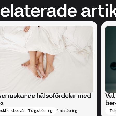
elaterade artik
verraskande hälsofördelar med
Vat
ex
ber
rektionsbesvär - Tidig utlösning
4
min läsning
Tidi