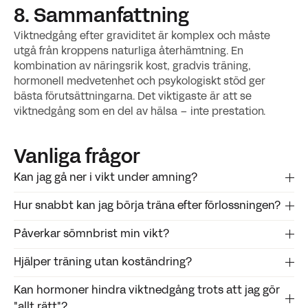
8. Sammanfattning
Viktnedgång efter graviditet är komplex och måste
utgå från kroppens naturliga återhämtning. En
kombination av näringsrik kost, gradvis träning,
hormonell medvetenhet och psykologiskt stöd ger
bästa förutsättningarna. Det viktigaste är att se
viktnedgång som en del av hälsa – inte prestation.
Vanliga frågor
Kan jag gå ner i vikt under amning?
Hur snabbt kan jag börja träna efter förlossningen?
‍Ja, men det är viktigt att inte minska energiintaget för
mycket. Amning ökar kaloribehovet med 300–500
Påverkar sömnbrist min vikt?
Lätt aktivitet kan börja inom några dagar, men vänta
kcal/dag.
med intensiv träning tills du blivit godkänd av
Hjälper träning utan koständring?
Ja, dålig sömn ökar hungerhormoner och minskar
barnmorska eller läkare.
energin till träning.
Kan hormoner hindra viktnedgång trots att jag gör
‍En kombination av kost och träning ger bäst resultat.
"allt rätt"?