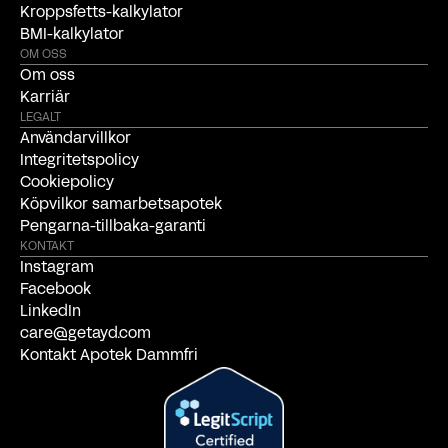
Kroppsfetts-kalkylator
BMI-kalkylator
OM OSS
Om oss
Karriär
LEGALT
Användarvillkor
Integritetspolicy
Cookiepolicy
Köpvilkor samarbetsapotek
Pengarna-tillbaka-garanti
KONTAKT
Instagram
Facebook
LinkedIn
care@getayd.com
Kontakt Apotek Dammfri