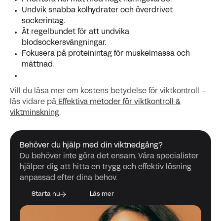
Undvik snabba kolhydrater och överdrivet
sockerintag.
Ät regelbundet för att undvika
blodsockersvängningar.
Fokusera på proteinintag för muskelmassa och
mättnad.
Vill du läsa mer om kostens betydelse för viktkontroll –
läs vidare på
Effektiva metoder för viktkontroll &
viktminskning
.
Behöver du hjälp med din viktnedgång?
Du behöver inte göra det ensam. Våra specialister
hjälper dig att hitta en trygg och effektiv lösning
anpassad efter dina behov.
Starta nu
Läs mer