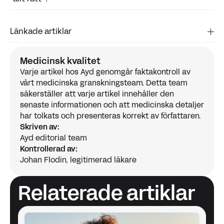
Ja, hormonella obalanser som rör insulin eller GLP-1 kan
Länkade artiklar
påverka detta. Sök vård om vikten inte rör sig trots
sunda vanor.
Joseph, G., et al. (2020). A comparison of diet
Medicinsk kvalitet
versus diet + exercise programs...
Women's Health
Varje artikel hos Ayd genomgår faktakontroll av
(Lond), 16
, 1745506520932372.
vårt medicinska granskningsteam. Detta team
https://doi.org/10.1177/1745506520932372
säkerställer att varje artikel innehåller den
Frontiers in Endocrinology (2018). Gut hormones
senaste informationen och att medicinska detaljer
and weight loss.
har tolkats och presenteras korrekt av författaren.
https://www.frontiersin.org/journals/endocrinology/arti
Skriven av:
Nutrition Research Reviews (2022). Weight loss
Ayd editorial team
after pregnancy.
Kontrollerad av:
https://www.cambridge.org/core/journals/nutrition-
Johan Flodin, legitimerad läkare
research-reviews/article/weight-loss-after-
pregnancy-challenges-and-
opportunities/0FD5F5CA796A9F3EC9939D76995A70
Relaterade artiklar
PMC (2022). Postpartum weight retention and
intervention strategies.
https://www.ncbi.nlm.nih.gov/pmc/articles/PMC9008111/