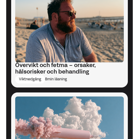
Lopez, P., et al. (2022). Resistance training
effectiveness on body composition...
Obesity
Reviews, 23(5)
, e13428.
https://doi.org/10.1111/obr.13428
Övervikt och fetma – orsaker,
hälsorisker och behandling
Viktnedgång
8
min läsning