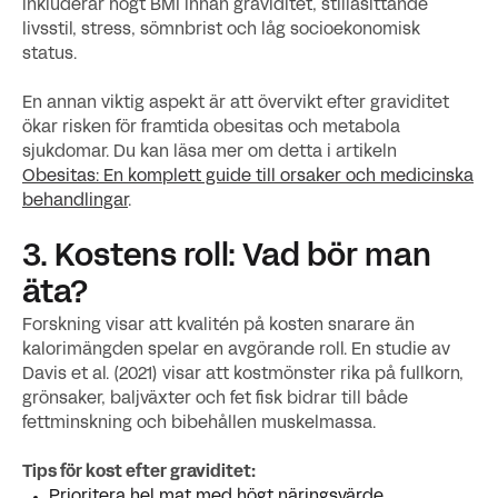
inkluderar högt BMI innan graviditet, stillasittande
livsstil, stress, sömnbrist och låg socioekonomisk
status.
En annan viktig aspekt är att övervikt efter graviditet
ökar risken för framtida obesitas och metabola
sjukdomar. Du kan läsa mer om detta i artikeln
Obesitas: En komplett guide till orsaker och medicinska
behandlingar
.
3. Kostens roll: Vad bör man
äta?
Forskning visar att kvalitén på kosten snarare än
kalorimängden spelar en avgörande roll. En studie av
Davis et al. (2021) visar att kostmönster rika på fullkorn,
grönsaker, baljväxter och fet fisk bidrar till både
fettminskning och bibehållen muskelmassa.
Tips för kost efter graviditet:
Prioritera hel mat med högt näringsvärde.