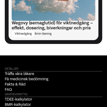
Wegovy (semaglutid) för viktnedgång –
effekt, dosering, biverkningar och pris
Viktnedgång
8
min läsning
DETALJER
Träffa våra läkare
Få medicinsk bedömning
Fakta & Råd
FAQ
GRATISVERKTYG
TDEE-kalkylator
BMR-kalkylator