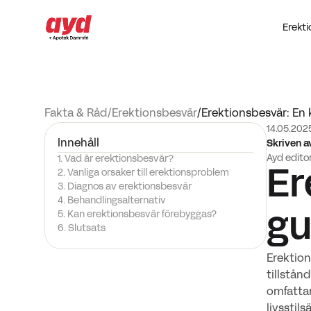
Erekt
Fakta & Råd
/
Erektionsbesvär
/
Erektionsbesvär: En 
14.05.202
Innehåll
Skriven a
Ayd edito
1. Vad är erektionsbesvär?
2. Vanliga orsaker till erektionsproblem
Er
3. Diagnos av erektionsbesvär
4. Behandlingsalternativ
5. Kan erektionsbesvär förebyggas?
gu
6. Slutsats
Erektion
tillstån
omfatta
livsstil