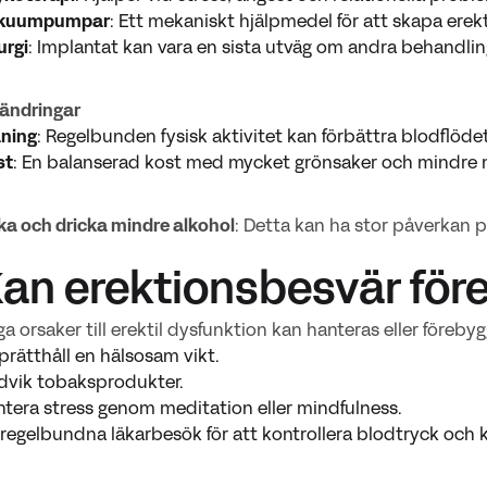
kuumpumpar
: Ett mekaniskt hjälpmedel för att skapa erekt
urgi
: Implantat kan vara en sista utväg om andra behandlin
sändringar
äning
: Regelbunden fysisk aktivitet kan förbättra blodflödet
st
: En balanserad kost med mycket grönsaker och mindre m
ka och dricka mindre alkohol
: Detta kan ha stor påverkan p
Kan erektionsbesvär fö
a orsaker till erektil dysfunktion kan hanteras eller förebygg
rätthåll en hälsosam vikt.
dvik tobaksprodukter.
tera stress genom meditation eller mindfulness.
regelbundna läkarbesök för att kontrollera blodtryck och k