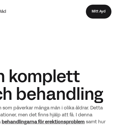
Råd
Mitt Ayd
n komplett
och behandling
lem som påverkar många män i olika åldrar. Detta
tioner, men det finns hjälp att få. I denna
a
behandlingarna för erektionsproblem
samt hur