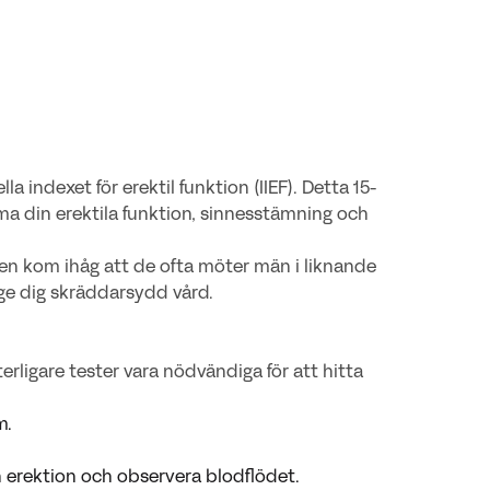
a indexet för erektil funktion (IIEF). Detta 15-
döma din erektila funktion, sinnesstämning och
en kom ihåg att de ofta möter män i liknande
 ge dig skräddarsydd vård.
ligare tester vara nödvändiga för att hitta
m.
 en erektion och observera blodflödet.