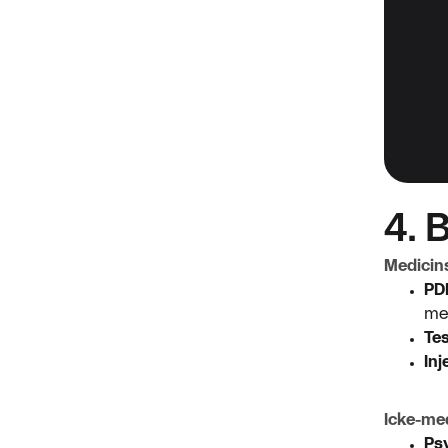
4. 
Medicin
PD
me
Te
Inj
Icke-me
Ps