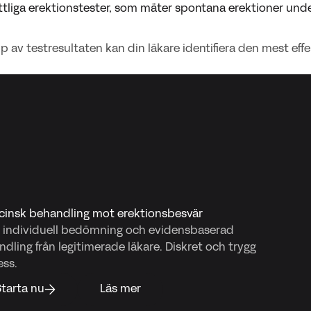
tliga erektionstester, som mäter spontana erektioner und
p av testresultaten kan din läkare identifiera den mest ef
cinsk behandling mot erektionsbesvär
n individuell bedömning och evidensbaserad
dling från legitimerade läkare. Diskret och trygg
ess.
tarta nu
Läs mer