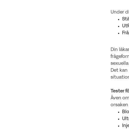
Under di
Stä
Utf
Fr
Din läka
frågefor
sexuella 
Det kan 
situatio
Tester f
Även om 
orsaken 
Blo
Ult
Inj