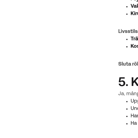
Va
Kir
Livsstil
Tr
Ko
Sluta rö
5. 
Ja, mång
Upp
Un
Han
Ha 