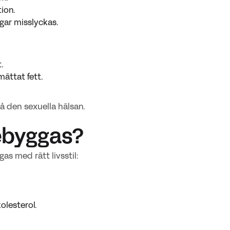
ion.
gar misslyckas.
.
ättat fett.
å den sexuella hälsan.
rebyggas?
as med rätt livsstil:
olesterol.