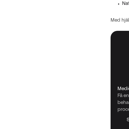
Nat
Med hjäl
Medi
Få e
behan
proc
S