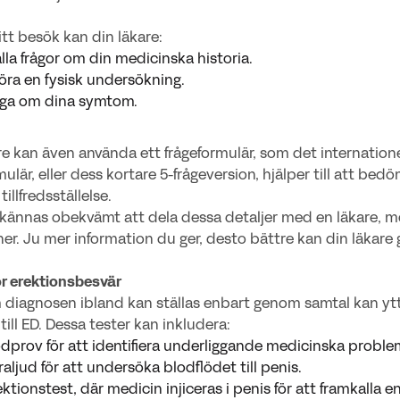
tt besök kan din läkare:
lla frågor om din medicinska historia.
öra en fysisk undersökning.
åga om dina symtom.
re kan även använda ett frågeformulär, som det internationell
mulär, eller dess kortare 5-frågeversion, hjälper till att be
tillfredsställelse.
kännas obekvämt att dela dessa detaljer med en läkare, m
ner. Ju mer information du ger, desto bättre kan din läkare
ör erektionsbesvär
diagnosen ibland kan ställas enbart genom samtal kan ytter
till ED. Dessa tester kan inkludera:
dprov för att identifiera underliggande medicinska proble
raljud för att undersöka blodflödet till penis.
ektionstest, där medicin injiceras i penis för att framkalla