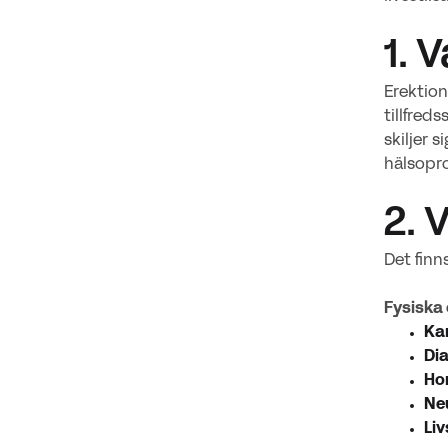
1. 
Erektion
tillfreds
skiljer 
hälsopr
2. 
Det finn
Fysiska 
Ka
Di
Ho
Neu
Liv