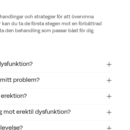
andlingar och strategier för att övervinna
r kan du ta de första stegen mot en förbättrad
itta den behandling som passar bäst för dig.
dysfunktion?
a mitt problem?
ska termen, medan erektionsbesvär är ett mer
tion tillräckligt länge för ett tillfredsställande
r erektion?
kohol räknas det ofta inte som erektil dysfunktion,
medel och kan använda frågeformuläret IIEF för att
l ultraljud av blodflödet till penis, injektionstest
g mot erektil dysfunktion?
 orsak och välja rätt behandling mot erektil
öde till penis, nervpåverkan, psykologiska faktorer
 handlar det om en kombination där både fysiska
levelse?