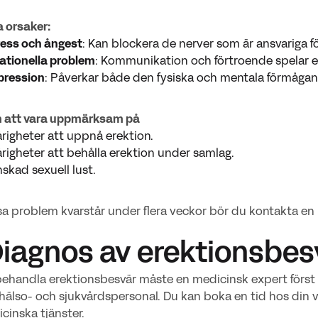
 orsaker:
ress och ångest
: Kan blockera de nerver som är ansvariga fö
ationella problem
: Kommunikation och förtroende spelar en
pression
: Påverkar både den fysiska och mentala förmågan
att vara uppmärksam på
righeter att uppnå erektion.
righeter att behålla erektion under samlag.
skad sexuell lust.
 problem kvarstår under flera veckor bör du kontakta en l
Diagnos av erektionsbes
behandla erektionsbesvär måste en medicinsk expert först st
älso- och sjukvårdspersonal. Du kan boka en tid hos din va
cinska tjänster.