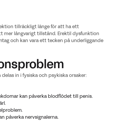
tion tillräckligt länge för att ha ett
ett mer långvarigt tillstånd. Erektil dysfunktion
holintag och kan vara ett tecken på underliggande
ktionsproblem
 delas in i fysiska och psykiska orsaker:
jukdomar kan påverka blodflödet till penis.
rl.
telproblem.
an påverka nervsignalerna.