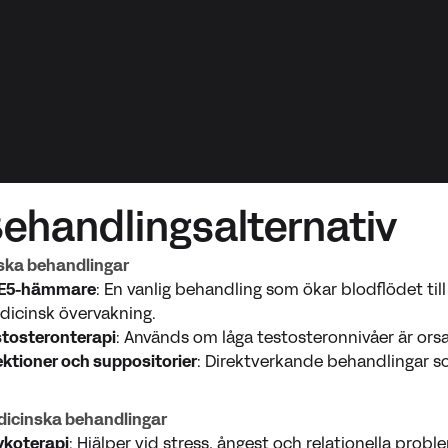
Behandlingsalternativ
ska behandlingar
E5-hämmare
: En vanlig behandling som ökar blodflödet ti
dicinsk övervakning.
stosteronterapi
: Används om låga testosteronnivåer är ors
ektioner och suppositorier
: Direktverkande behandlingar so
dicinska behandlingar
ykoterapi
: Hjälper vid stress, ångest och relationella probl