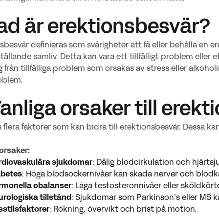
Vad är erektionsbesvär?
sbesvär definieras som svårigheter att få eller behålla en erek
ställande samliv. Detta kan vara ett tillfälligt problem eller 
sig från tillfälliga problem som orsakas av stress eller alko
oblem.
Vanliga orsaker till ere
s flera faktorer som kan bidra till erektionsbesvär. Dessa kan
orsaker:
rdiovaskulära sjukdomar
: Dålig blodcirkulation och hjärts
abetes
: Höga blodsockernivåer kan skada nerver och blodkä
rmonella obalanser
: Låga testosteronnivåer eller sköldkör
rologiska tillstånd
: Sjukdomar som Parkinson’s eller MS k
sstilsfaktorer
: Rökning, övervikt och brist på motion.