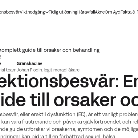
ionsbesvär
Viktnedgång
Tidig utlösning
Håravfall
Akne
Om Ayd
Fakta & 
komplett guide till orsaker och behandling
5
v
Granskad av
rial team
Johan Flodin, legitimerad läkare
ektionsbesvär: E
ide till orsaker 
sbesvär, eller erektil dysfunktion (ED), är ett vanligt prob
d kan vara frustrerande och påverka självförtroendet och rela
nde guide utforskar vi orsakerna, symtomen och de möjlig
sändringar kan bidra till en förbättrad sexuell hälsa.