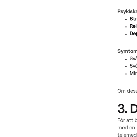
Psykiska
St
Rel
De
Symtom 
Svå
Svå
Min
Om dessa
3. 
För att 
med en h
telemedi