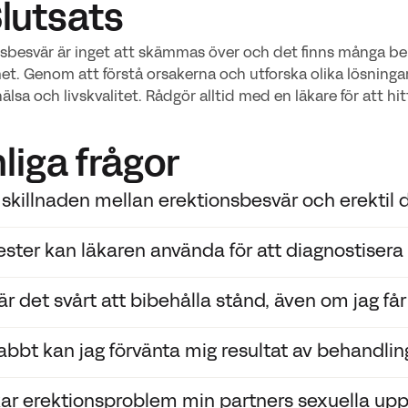
Slutsats
sbesvär är inget att skämmas över och det finns många beh
t. Genom att förstå orsakerna och utforska olika lösninga
hälsa och livskvalitet. Rådgör alltid med en läkare för att h
liga frågor
 skillnaden mellan erektionsbesvär och erektil 
tester kan läkaren använda för att diagnostiser
 praktiken samma sak - erektil dysfunktion är den medicin
t uttryck. Båda beskriver svårigheter att få eller behålla erek
 är det svårt att bibehålla stånd, även om jag få
Om problemet uppstår tillfälligt på grund av stress eller al
börjar vanligtvis med frågor om din hälsa, livsstil och läke
et kvarstår i flera veckor bör du söka läkare.
en erektila funktionen. Därefter kan blodprov och i vissa fal
abbt kan jag förvänta mig resultat av behandlin
ttliga erektionstester hjälpa till att hitta en bakomliggande
är svårt att bibehålla stånd kan bero på otillräckligt blodfl
ion.
tationsångest eller biverkningar av vissa läkemedel. Ofta
ar erektionsproblem min partners sexuella upp
ala faktorer spelar in.