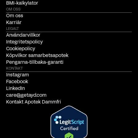
BMI-kalkylator
OM OSS
Om oss
Karriär
LEGALT
Användarvillkor
Integritetspolicy
Cookiepolicy
Köpvilkor samarbetsapotek
Pengarna-tillbaka-garanti
KONTAKT
Instagram
Facebook
LinkedIn
care@getayd.com
Kontakt Apotek Dammfri