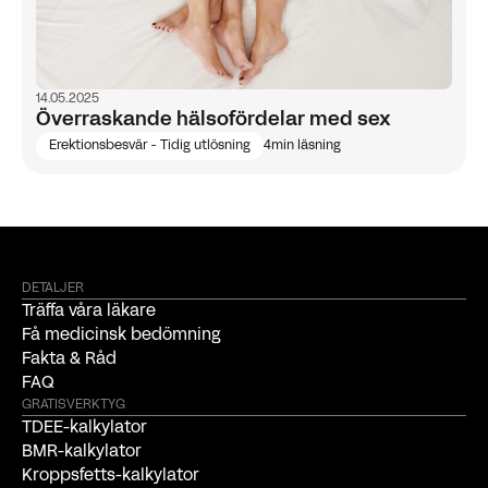
14.05.2025
Överraskande hälsofördelar med sex
Erektionsbesvär - Tidig utlösning
4
min läsning
DETALJER
Träffa våra läkare
Få medicinsk bedömning
Fakta & Råd
FAQ
GRATISVERKTYG
TDEE-kalkylator
BMR-kalkylator
Kroppsfetts-kalkylator